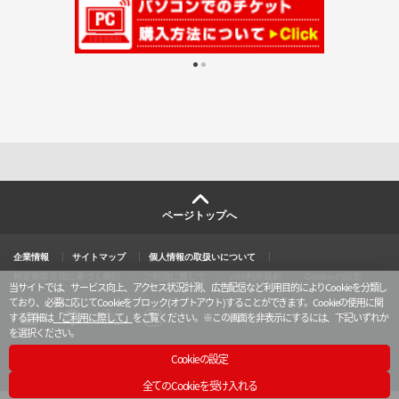
ページトップへ
企業情報
サイトマップ
個人情報の取扱いについて
特定商取引法に基づく表記
ご利用に際して
vit®利用規約
Cookieの設定
当サイトでは、サービス向上、アクセス状況計測、広告配信など利用目的によりCookieを分類し
ており、必要に応じてCookieをブロック(オプトアウト)することができます。Cookieの使用に関
する詳細は
「ご利用に際して」
をご覧ください。
※この画面を非表示にするには、下記いずれか
を選択ください。
X
y
l
i
o
i
n
u
n
s
Cookieの設定
t
e
t
u
a
TM & © TOHO Cinemas Ltd. All Rights Reserved.
b
g
全てのCookieを受け入れる
e
r
a