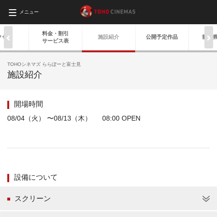
メニュー
料金・
割引
クセス
施設紹介
公開予定作品
前売
サービス表
TOHOシネマズ ららぽーと富士見
施設紹介
開場時間
08/04（火） 〜08/13（木） 08:00 OPEN
設備について
スクリーン