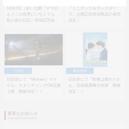
10月2日（金）公開『ママが
『ミニオンズ＆モンスター
もうこの世界にいなくても
ズ』公開記念特別商品の発売
私の命の日記』特別試写会に
決定！
抽選でご招待！！
TOHOシネマズアプリからも
応募ができる！！
その他
舞台挨拶
日比谷にて『Michael／マイ
日比谷にて『昨夜は殺れたか
ケル』スタンディングOK応援
も』完成披露舞台挨拶 開催
上映 開催決定！！
決定！！
重要なお知らせ
Important Information