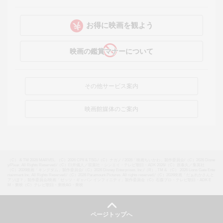
お得に映画を観よう
映画の鑑賞マナーについて
その他サービス案内
映画館媒体のご案内
（C） & TM 2026 MARVEL. （C）2026 CPII & TSG.
/
（C）ナガノ / 2026「映画ちいかわ」製作委員会
/
（C）2026 Disne
y/Pixar. All Rights Reserved.
/
（C）臼井儀人／双葉社・シンエイ・テレビ朝日・ADK 2026
/
（C）原泰久／集英社
（C）2026映画「キングダム」製作委員会
/
（C）2026 Disney Enterprises, Inc.
/
（R）, TM & （C） 2026 Lions Gate Ente
rtainment Inc. All Rights Reserved.
/
（C）2026 Paramount Pictures. All rights reserved.
/
（C）2026映画「だぁれかさんと
アソぼ？」製作委員会
/
映画「ゼッツ・ギャバン インフィニティ」製作委員会（C）石森プロ・テレビ朝日・ADK E
M・東映（C）テレビ朝日・東映AG・東映
ページトップへ