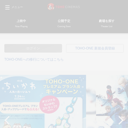
メニュー
上映中
公開予定
劇場を探す
Now Playing
Coming Soon
Theater List
ログイン
TOHO-ONE 新規会員登録
TOHO-ONEへの移行についてはこちら