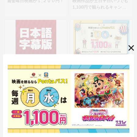
週金曜日映画が１,２００円！
映画作品が土日平日いつでも
1,100円で観られるキャン
ペーン！
ニュース
ニュース
日本語字幕付き上映のご案内
Pontaパス会員の皆様へ、
Pontaパス マンデイ＆ウェン
ズデイで、毎週月曜日＆水曜
日は映画が1,100円に！
キャンペーン
キャンペーン