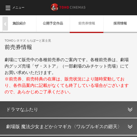
メニュー
施設紹介
公開予定作品
前売券情報
採用情報
TOHOシネマズ ららぽーと富士見
前売券情報
劇場にて販売中の各種前売券のご案内です。各種前売券は、劇場
内グッズ売場「ザ・ストア」（一部劇場のみチケット売場）にて
お買い求めいただけます。
※前売券、前売特典の在庫は、販売状況により随時変動してお
り、各作品案内に記載がなくても終了している場合がございます
ので、あらかじめご了承ください。
ドラマなふたり
劇場版 魔法少女まどか☆マギカ〈ワルプルギスの廻天〉