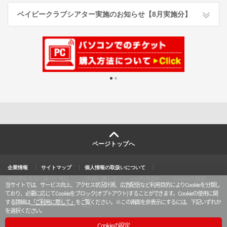
ベイビークラブシアター実施のお知らせ【8月実施分】
ページトップへ
企業情報
サイトマップ
個人情報の取扱いについて
特定商取引法に基づく表記
ご利用に際して
vit®利用規約
Cookieの設定
当サイトでは、サービス向上、アクセス状況計測、広告配信など利用目的によりCookieを分類し
ており、必要に応じてCookieをブロック(オプトアウト)することができます。Cookieの使用に関
する詳細は
「ご利用に際して」
をご覧ください。
※この画面を非表示にするには、下記いずれか
を選択ください。
X
y
l
i
o
i
n
u
n
s
Cookieの設定
t
e
t