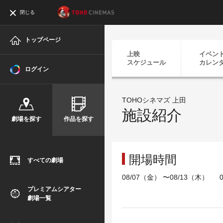
閉じる
トップページ
上映
イベン
スケジュール
カレン
ログイン
TOHOシネマズ 上田
施設紹介
劇場を探す
作品を探す
開場時間
すべての劇場
08/07（金） 〜08/13（木） 0
プレミアムシアター
劇場一覧