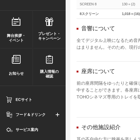
SCREEN 8
130＋(2)
8スクリーン
1,018＋(16)
音響について
プレゼント・
舞台挨拶・
キャンペーン
全てデジタル上映になるため音
イベント
はまりません。そのため、現行
座席について
購入情報の
お知らせ
確認
前の座席間隔をゆったりと確保
中することができます。各座席
TOHOシネマズ専用のトレイを
ECサイト
フード＆ドリンク
その他施設紹介
サービス案内
耳の不自由な方に映画を楽しん