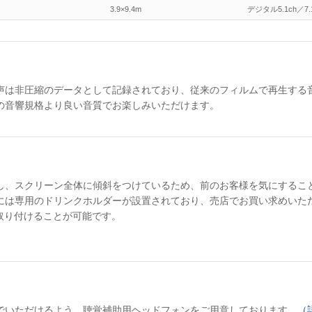
3.9×9.4m
デジタル5.1ch／7.
声は非圧縮のデータとして記録されており、従来のフィルムで再生する
の音響規格より良い音質でお楽しみいただけます。
し、スクリーン全体に傾斜をつけているため、前のお客様を気にするこ
には専用のドリンクホルダーが設置されており、売店でお買い求めいた
取り付けることが可能です。
でいただけるよう、聴覚補助用ヘッドフォンをご用意しております。
（