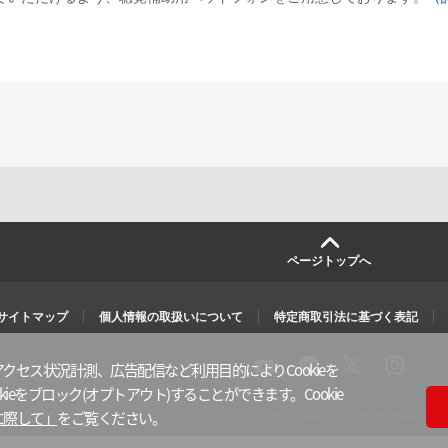
ページトップへ
サイトマップ
個人情報の取扱いについて
特定商取引法に基づく表記
クセス状況計測、広告配信など利用目的によりCookieを
X
i
l
y
ieをブロック(オプトアウト)することができます。Cookie
n
i
o
s
n
u
に際して」
をご覧ください。
TM & © TOHO Cinemas Ltd. All Rights Reserved.
t
e
t
a
u
g
b