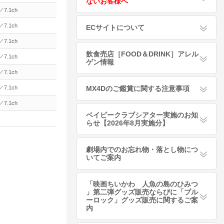
ないお客様へ
7.1ch
7.1ch
ECサイトについて
7.1ch
飲食売店［FOOD＆DRINK］アレル
7.1ch
ゲン情報
7.1ch
7.1ch
MX4Dのご鑑賞に関する注意事項
7.1ch
ベイビークラブシアター実施のお知
らせ【2026年8月実施分】
劇場内でのお忘れ物・落とし物につ
いてご案内
「映画ちいかわ 人魚の島のひみつ
」第二弾グッズ販売ならびに「ブル
ーロック」グッズ販売に関するご案
内