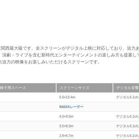
規模は関西最大級です。全スクリーンがデジタル上映に対応しており、迫力
、演劇・ライブを含む新時代エンターテインメントの楽しみ方も提案し
あり大迫力の映像をお楽しみいただけるスクリーンです。
椅子用スペース
スクリーンサイズ
デジタル音響
5.6×13.4m
デジタル5.1ch／
IMAX®レーザー
4.0×9.5m
デジタル5.1ch／
3.5×8.3m
デジタル5.1ch／
2.8×6.7m
デジタル5.1ch／