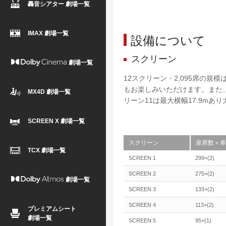
轟音シアター 劇場一覧
IMAX 劇場一覧
設備について
スクリーン
劇場一覧
12スクリーン・2,095席の
もお楽しみいただけます。また
MX4D 劇場一覧
リーン11は最大横幅17.9m
SCREEN X 劇場一覧
スクリーン
座席数＋車
TCX 劇場一覧
SCREEN 1
299+(2)
SCREEN 2
275+(2)
劇場一覧
SCREEN 3
133+(2)
SCREEN 4
113+(2)
プレミアムシート
劇場一覧
SCREEN 5
95+(1)