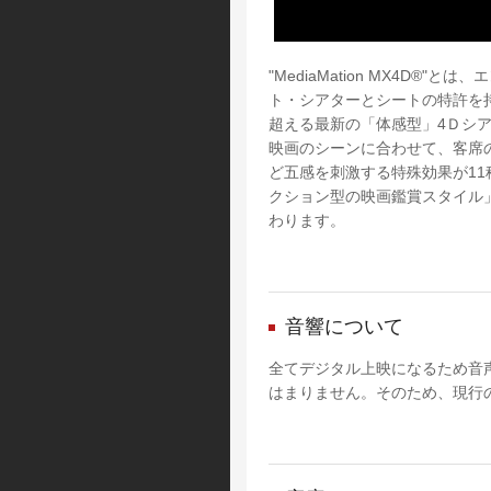
"MediaMation MX4D
ト・シアターとシートの特許を持っ
超える最新の「体感型」4Ｄシ
映画のシーンに合わせて、客席
ど五感を刺激する特殊効果が1
クション型の映画鑑賞スタイル」を
わります。
音響について
全てデジタル上映になるため音
はまりません。そのため、現行