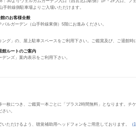
8：30よりウェルカムガーデン入口（西宮北口駅側）1F・2F入口、フ
、山手幹線側駐車場よりご入場いただけます。
来館のお客様全般
テバルガーデン（山手幹線東側）5階にお進みください。
キング」の、屋上駐車スペースをご利用下さい。ご鑑賞及び、ご退館時
退館ルートのご案内
ーデンズ」案内表示をご利用下さい。
券一枚につき、ご鑑賞一本ごとに「プラス2時間無料」となります。チ
ださい。
でいただけるよう、聴覚補助用ヘッドフォンをご用意しております。
（