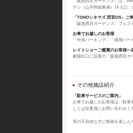
「阪急西宮ガーデンズ」は、AM
デン（山手幹線東側）1F入口
「TOHOシネマズ 西宮OS」ご
「阪急西宮ガーデンズ」フェス
お車でお越しのお客様
「中央パーキング」「南側パー
レイトショーご鑑賞のお客様へ
劇場出口に設置の「阪急西宮ガ
その他施設紹介
「駐車サービスのご案内」
お車でお越しのお客様は、駐車
しくは従業員にお問い合わせく
耳の不自由な方に映画を楽しん