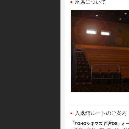
座席について
入退館ルートのご案内
「TOHOシネマズ 西宮OS」