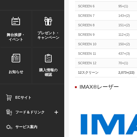
SCREEN 6
95+(1)
SCREEN 7
143+(2)
SCREEN 8
151+(2)
プレゼント・
舞台挨拶・
SCREEN 9
112+(2)
キャンペーン
イベント
SCREEN 10
150+(2)
SCREEN 11
437+(3)
SCREEN 12
70+(1)
購入情報の
お知らせ
12スクリーン
2,073+(22)
確認
IMAX®レーザー
ECサイト
フード＆ドリンク
サービス案内