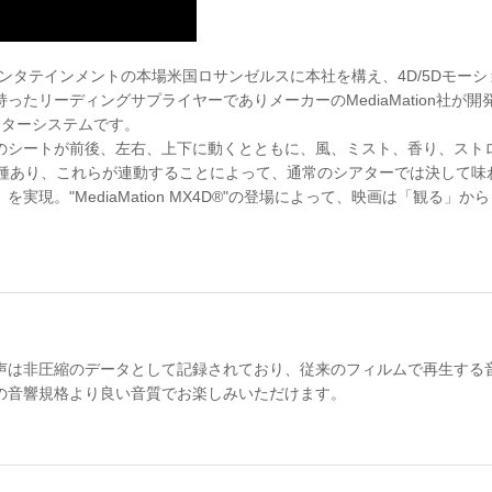
®"とは、エンタテインメントの本場米国ロサンゼルスに本社を構え、4D/5Dモ
たリーディングサプライヤーでありメーカーのMediaMation社が開
アターシステムです。
のシートが前後、左右、上下に動くとともに、風、ミスト、香り、スト
1種あり、これらが連動することによって、通常のシアターでは決して味
実現。"MediaMation MX4D®"の登場によって、映画は「観る」
声は非圧縮のデータとして記録されており、従来のフィルムで再生する
の音響規格より良い音質でお楽しみいただけます。