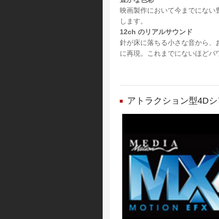
映画製作において今までにない
します。
12ch のリアルサウンド
針が床に落ちる小さな音から、お
に再現。これまでにないほどパ
アトラクション型4Dシアター