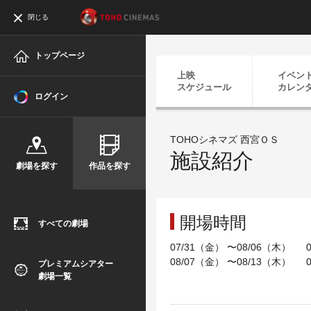
閉じる
トップページ
上映
イベン
スケジュール
カレン
ログイン
TOHOシネマズ 西宮ＯＳ
施設紹介
劇場を探す
作品を探す
開場時間
すべての劇場
07/31（金） 〜08/06（木） 0
08/07（金） 〜08/13（木） 0
プレミアムシアター
劇場一覧