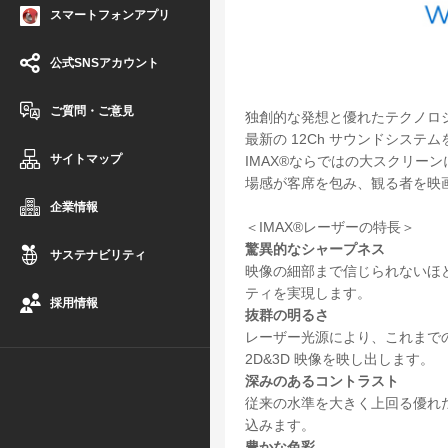
スマートフォンアプリ
公式SNSアカウント
ご質問・ご意見
独創的な発想と優れたテクノロジ
最新の 12Ch サウンドシステ
サイトマップ
IMAX®ならではの大スクリ
場感が客席を包み、観る者を映
企業情報
＜IMAX®レーザーの特長＞
驚異的なシャープネス
サステナビリティ
映像の細部まで信じられないほど
ティを実現します。
採用情報
抜群の明るさ
レーザー光源により、これまでの
2D&3D 映像を映し出します。
深みのあるコントラスト
従来の水準を大きく上回る優れ
込みます。
豊かな色彩