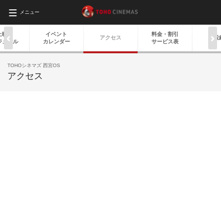
メニュー
上映
イベント
料金・
割引
アクセス
施設
ジュール
カレンダー
サービス表
TOHOシネマズ 西宮OS
アクセス