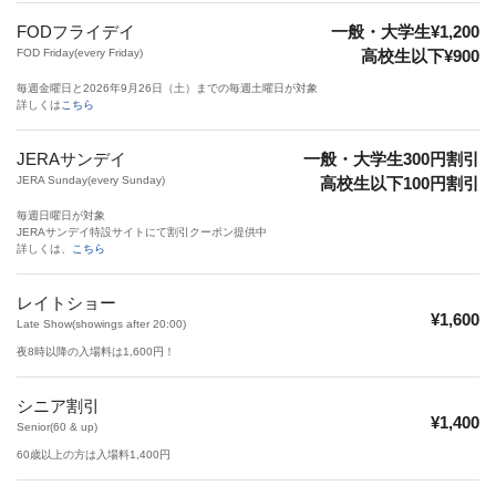
FODフライデイ
一般・大学生¥1,200
FOD Friday(every Friday)
高校生以下¥900
毎週金曜日と2026年9月26日（土）までの毎週土曜日が対象
詳しくは
こちら
JERAサンデイ
一般・大学生300円割引
JERA Sunday(every Sunday)
高校生以下100円割引
毎週日曜日が対象
JERAサンデイ特設サイトにて割引クーポン提供中
詳しくは、
こちら
レイトショー
¥1,600
Late Show(showings after 20:00)
夜8時以降の入場料は1,600円！
シニア割引
¥1,400
Senior(60 & up)
60歳以上の方は入場料1,400円