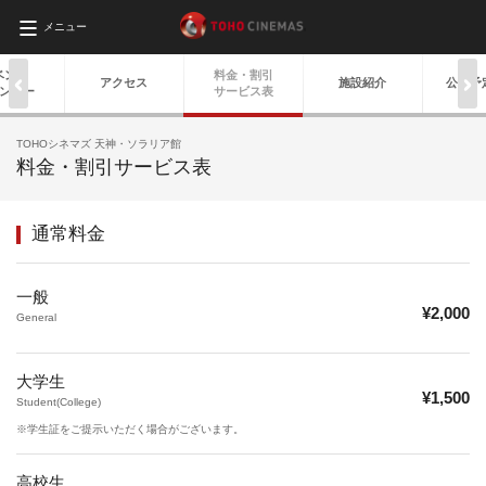
メニュー
ベント
料金・
割引
アクセス
施設紹介
公開予
ンダー
サービス表
TOHOシネマズ 天神・ソラリア館
料金・割引サービス表
通常料金
一般
¥2,000
General
大学生
¥1,500
Student(College)
※学生証をご提示いただく場合がございます。
高校生