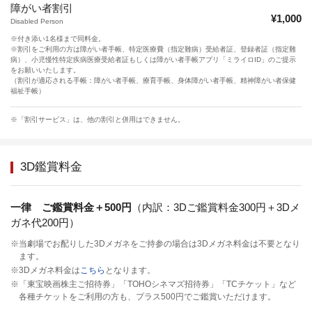
障がい者割引
¥1,000
Disabled Person
※付き添い1名様まで同料金。
※割引をご利用の方は障がい者手帳、特定医療費（指定難病）受給者証、登録者証（指定難
病）、小児慢性特定疾病医療受給者証もしくは障がい者手帳アプリ「ミライロID」のご提示
をお願いいたします。
（割引が適応される手帳：障がい者手帳、療育手帳、身体障がい者手帳、精神障がい者保健
福祉手帳）
※「割引サービス」は、他の割引と併用はできません。
3D鑑賞料金
一律 ご鑑賞料金＋500円
（内訳：3Dご鑑賞料金300円＋3Dメ
ガネ代200円）
※当劇場でお配りした3Dメガネをご持参の場合は3Dメガネ料金は不要となり
ます。
※3Dメガネ料金は
こちら
となります。
※「東宝映画株主ご招待券」「TOHOシネマズ招待券」「TCチケット」など
各種チケットをご利用の方も、プラス500円でご鑑賞いただけます。