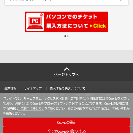
ページトップへ
企業情報
サイトマップ
個人情報の取扱いについて
特定商取引法に基づく表記
ご利用に際して
vit®利用規約
Cookieの設定
当サイトでは、サービス向上、アクセス状況計測、広告配信など利用目的によりCookieを分類し
ており、必要に応じてCookieをブロック(オプトアウト)することができます。Cookieの使用に関
する詳細は
「ご利用に際して」
をご覧ください。
※この画面を非表示にするには、下記いずれか
を選択ください。
X
y
l
i
o
i
n
u
n
s
Cookieの設定
t
e
t
u
a
TM & © TOHO Cinemas Ltd. All Rights Reserved.
b
g
全てのCookieを受け入れる
e
r