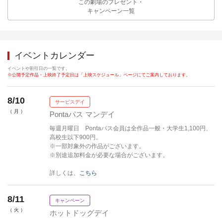
この劇場のプレゼント・
キャンペーン一覧
イベントカレンダー
イベントや割引日の一覧です。
※公開予定作品・上映終了予定日は「上映スケジュール」ページにてご案内しております。
8/10
サービスデイ
（ 月 ）
Pontaパス マンデイ
毎週月曜日 Pontaパス会員は全作品一般・大学生1,100円、
高校生以下900円。
※一部対象外の作品がございます。
※別途追加料金が必要な場合がございます。
詳しくは、
こちら
8/11
キャンペーン
（ 火 ）
ホットドッグデイ