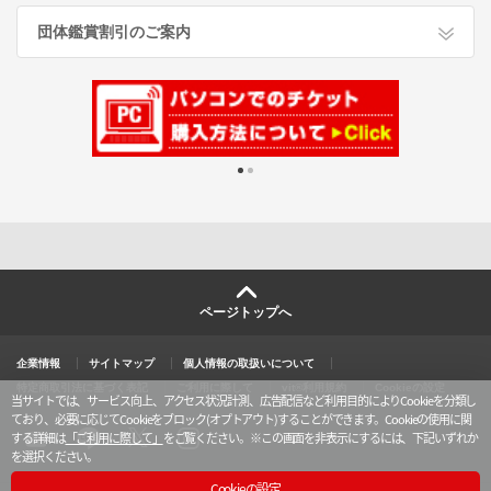
団体鑑賞割引のご案内
ページトップへ
企業情報
サイトマップ
個人情報の取扱いについて
特定商取引法に基づく表記
ご利用に際して
vit®利用規約
Cookieの設定
当サイトでは、サービス向上、アクセス状況計測、広告配信など利用目的によりCookieを分類し
ており、必要に応じてCookieをブロック(オプトアウト)することができます。Cookieの使用に関
する詳細は
「ご利用に際して」
をご覧ください。
※この画面を非表示にするには、下記いずれか
を選択ください。
X
y
l
i
o
i
n
u
n
s
Cookieの設定
t
e
t