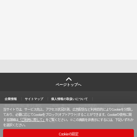
ページトップへ
企業情報
サイトマップ
個人情報の取扱いについて
特定商取引法に基づく表記
ご利用に際して
vit®利用規約
Cookieの設定
当サイトでは、サービス向上、アクセス状況計測、広告配信など利用目的によりCookieを分類し
ており、必要に応じてCookieをブロック(オプトアウト)することができます。Cookieの使用に関
する詳細は
「ご利用に際して」
をご覧ください。
※この画面を非表示にするには、下記いずれか
を選択ください。
X
y
l
i
o
i
n
u
n
s
Cookieの設定
t
e
t