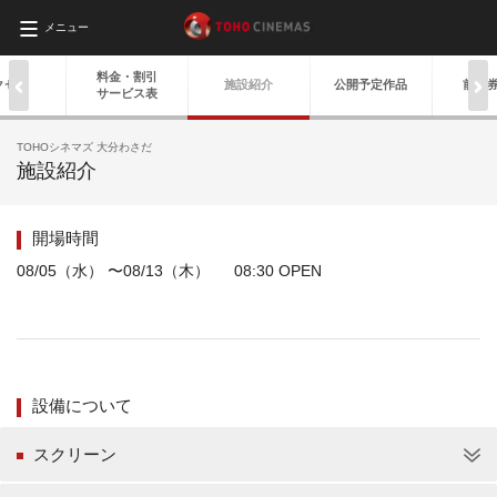
メニュー
料金・
割引
クセス
施設紹介
公開予定作品
前売
サービス表
TOHOシネマズ 大分わさだ
施設紹介
開場時間
08/05（水） 〜08/13（木） 08:30 OPEN
設備について
スクリーン