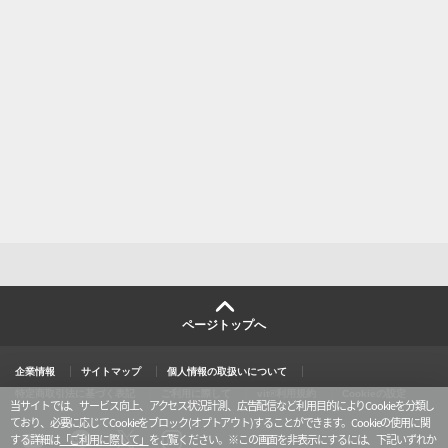
ページトップへ
企業情報
サイトマップ
個人情報の取扱いについて
特定商取引法に基づく表記
ご利用に際して
vit®利用規約
Cookieの設定
当サイトでは、サービス向上、アクセス状況計測、広告配信など利用目的によりCookieを分類し
ており、必要に応じてCookieをブロック(オプトアウト)することができます。Cookieの使用に関
する詳細は
「ご利用に際して」
をご覧ください。
※この画面を非表示にするには、下記いずれか