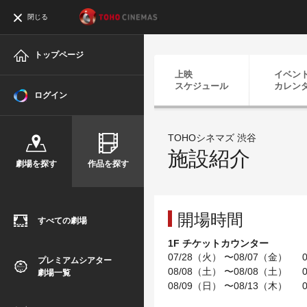
閉じる
トップページ
上映
イベン
スケジュール
カレン
ログイン
TOHOシネマズ 渋谷
施設紹介
劇場を探す
作品を探す
開場時間
すべての劇場
1F チケットカウンター
07/28（火） 〜08/07（金） 08
プレミアムシアター
08/08（土） 〜08/08（土） 07
劇場一覧
08/09（日） 〜08/13（木） 08