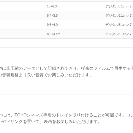
15×6.3m
デジタル5.1ch／7.
8.4×3.5m
デジタル5.1ch／7.
9.5×4.0m
デジタル5.1ch／7.
8.0×3.4m
デジタル5.1ch／7.
声は非圧縮のデータとして記録されており、従来のフィルムで再生する
の音響規格より良い音質でお楽しみいただけます。
ーには、TOHOシネマズ専用のトレイを取り付けることが可能です。コ
ンやドリンクを置いて、映画をお楽しみいただけます。