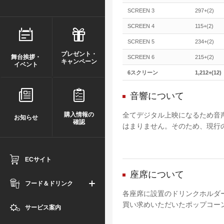
SCREEN 3
297+(2)
SCREEN 4
115+(2)
SCREEN 5
234+(2)
プレゼント・
舞台挨拶・
SCREEN 6
215+(2)
キャンペーン
イベント
6スクリーン
1,212+(12)
音響について
購入情報の
全てデジタル上映になるため音
お知らせ
確認
はまりません。そのため、現行
ECサイト
座席について
フード＆ドリンク
各座席に設置のドリンクホルダ
買い求めいただいたポップコー
サービス案内