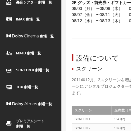
轟音シアター 劇場一覧
2F グッズ・前売券・ギフトカ
08/03（月） 〜08/06（木） 09
08/07（金） 〜08/11（火） 09
IMAX 劇場一覧
08/12（水） 〜08/13（木） 09
劇場一覧
MX4D 劇場一覧
設備について
スクリーン
SCREEN X 劇場一覧
2011年12月、2スクリーンを
ーンにデジタルプロジェクター
TCX 劇場一覧
ます。
劇場一覧
スクリーン
座席数（
SCREEN 1
154+(2)
プレミアムシート
劇場一覧
SCREEN 2
197+(2)