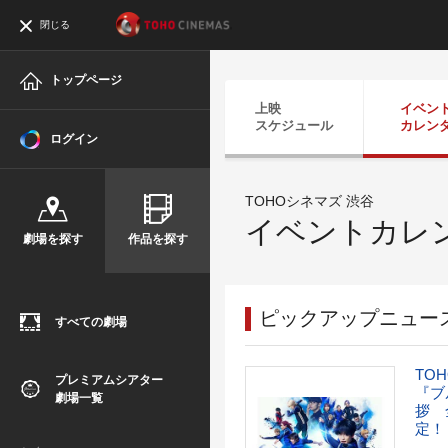
閉じる
トップページ
上映
イベン
スケジュール
カレン
ログイン
TOHOシネマズ 渋谷
イベントカレ
劇場を探す
作品を探す
ピックアップニュー
すべての劇場
TO
プレミアムシアター
『ブ
劇場一覧
拶 
定！