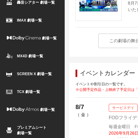
轟音シアター 劇場一覧
8月
いた
IMAX 劇場一覧
劇場一覧
この劇場の舞
MX4D 劇場一覧
イベントカレンダー
SCREEN X 劇場一覧
イベントや割引日の一覧です。
※公開予定作品・上映終了予定日は
TCX 劇場一覧
8/7
サービスデイ
劇場一覧
（ 金 ）
FODフライデ
毎週金曜日 F
プレミアムシート
2026年9月
劇場一覧