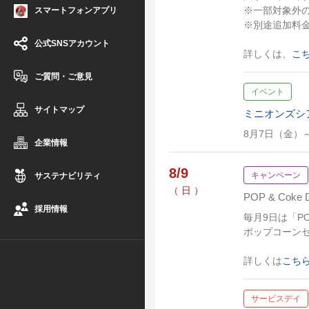
※一部対象外
スマートフォンアプリ
※別途追加料
公式SNSアカウント
詳しくは、
こ
ご質問・ご意見
イベント
サイトマップ
ミニオンズシ
8月7日（金）
企業情報
8/9
キャンペーン
サステナビリティ
（ 日 ）
POP & Coke 
採用情報
毎月9日は「POP
ポップコーンセ
詳しくは
こち
サービスデイ