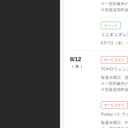
※一部対象外
※別途追加料
イベント
ミニオンズシ
8月7日（金）
8/12
サービスデイ
（ 水 ）
TOHOウェン
毎週水曜日 誰で
※一部対象外
※別途追加料
サービスデイ
Pontaパス 
毎週水曜日 P