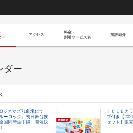
ト
料金・
アクセス
施設紹介
ダー
割引
サービス表
ンダー
ス
HOシネマズ71劇場にて
ＩＣＥＥカ
ルーロック』初日舞台挨
プ付き【20
全国同時生中継 開催決
セット】販
！