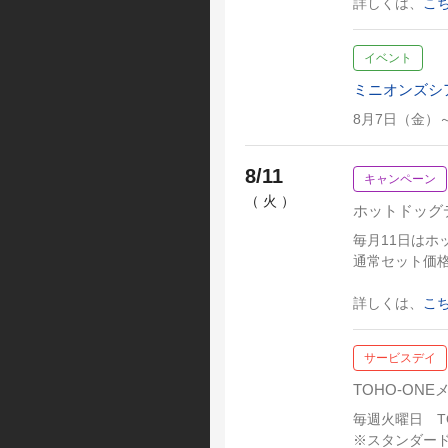
詳しくは、
こ
イベント
ミニオンズシ
8月7日（金）
8/11
キャンペーン
（ 火 ）
ホットドッグ
毎月11日はホ
通常セット価格
詳しくは、
こ
サービスデイ
TOHO-ON
毎週火曜日 TO
※スタンダー