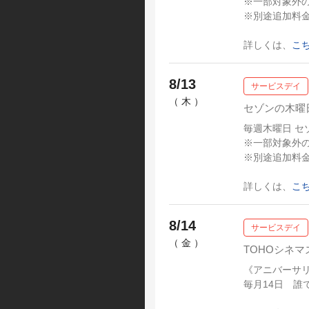
※一部対象外
※別途追加料
詳しくは、
こ
8/13
サービスデイ
（ 木 ）
セゾンの木曜
毎週木曜日 セ
※一部対象外
※別途追加料
詳しくは、
こ
8/14
サービスデイ
（ 金 ）
TOHOシネマ
《アニバーサ
毎月14日 誰で