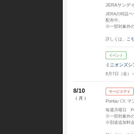
JERAサンデ
JERAの特設
配布中。
※一部対象外
詳しくは、
こ
イベント
ミニオンズシ
8月7日（金）
8/10
サービスデイ
（ 月 ）
Pontaパス 
毎週月曜日 P
※一部対象外
※別途追加料