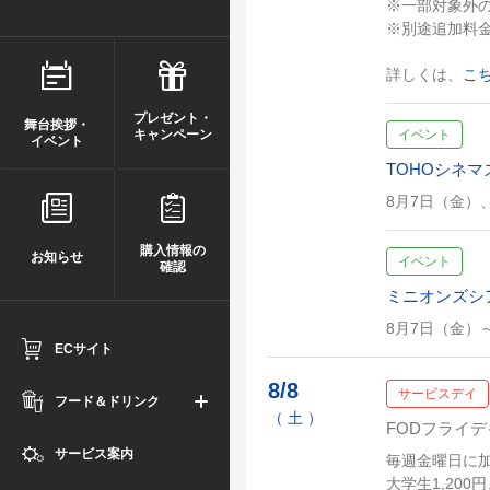
※一部対象外
※別途追加料
詳しくは、
こ
プレゼント・
舞台挨拶・
キャンペーン
イベント
イベント
TOHOシネ
8月7日（金）
購入情報の
お知らせ
イベント
確認
ミニオンズシ
8月7日（金）
ECサイト
8/8
サービスデイ
フード＆ドリンク
（ 土 ）
FODフライデ
サービス案内
毎週金曜日に加
大学生1,200