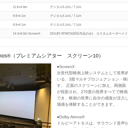
11.6×4.9m
デジタル5.1ch／7.1ch
9.9×4.1m
デジタル5.1ch／7.1ch
9.9×4.1m
デジタル5.1ch／7.1ch
14.4×6.0m ScreenX
DOLBY ATMOS(対応作品のみ) カスタムオーダーメ
lby Atmos®（プレミアムシアター スクリーン10）
●ScreenX
次世代型映画上映システムとして世界
いる、3面マルチプロジェクション・映
す。 正面のスクリーンに加え、両側面
が投影され、270度の視界すべてで映
でき、映画の世界に自分の感覚が没入
場感を体験することができます。
●Dolby Atmos®
ドルビーアトモスは、サラウンド音声