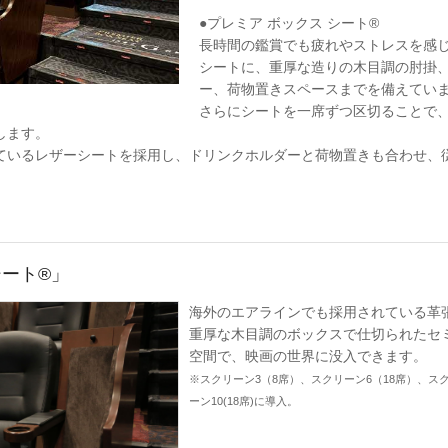
●プレミア ボックス シート®
長時間の鑑賞でも疲れやストレスを感
シートに、重厚な造りの木目調の肘掛
ー、荷物置きスペースまでを備えてい
さらにシートを一席ずつ区切ることで
します。
ているレザーシートを採用し、ドリンクホルダーと荷物置きも合わせ、従
シート®」
海外のエアラインでも採用されている革
重厚な木目調のボックスで仕切られたセ
空間で、映画の世界に没入できます。
※スクリーン3（8席）、スクリーン6（18席）、スク
ーン10(18席)に導入。