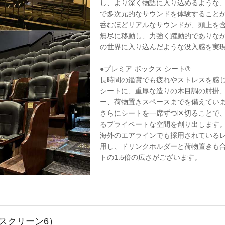
し、より深く物語に入り込めるような
で多次元的なサウンドを体験すること
呑むほどリアルなサウンドが、頭上を
無尽に移動し、力強く躍動的でありな
の世界に入り込んだような没入感を実
●プレミア ボックス シート®
長時間の鑑賞でも疲れやストレスを感
シートに、重厚な造りの木目調の肘掛
ー、荷物置きスペースまでを備えてい
さらにシートを一席ずつ区切ることで
るプライベートな空間を創り出します
海外のエアラインでも採用されている
用し、ドリンクホルダーと荷物置きも
トの1.5倍の広さがございます。
スクリーン6）