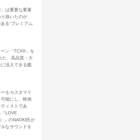
席」は重要な要素
わり抜いたのが、
である“プレミアム
ーン「TCX®」を
張られた、高品質・大
像に没入できる鑑
カーをカスタマイ
を可能にし、映画
ーティストであ
『LOVE
）』のNAOKI氏が
アルなサウンドを