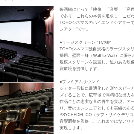
映画館にとって「映像」「音響」「座
であり、これらの本質を追求し、こだ
TOHOシネマズのハイエンドシアター
シアター”です。
●ラージスクリーン “TCX®”
TOHOシネマズ独自規格のラージスクリ
採用。壁面一杯（Wall-to-Wall）に
規模スクリーンを設置し、迫力ある映
賞環境を提供します。
●プレミアムサウンド
シアター形状に最適化した形でスピー
ズすることで、広帯域で高精細な出力
作品ごとの忠実な音の再生を実現。ア
り、音のエンジニアとしても実績のある
PSYCHEDELICO（ラブ・サイケデリコ
音響調整を監修し、これまでにないリ
実現します。