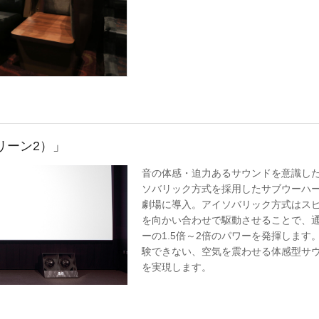
リーン2）」
音の体感・迫力あるサウンドを意識し
ソバリック方式を採用したサブウーハ
劇場に導入。アイソバリック方式はス
を向かい合わせで駆動させることで、
ーの1.5倍～2倍のパワーを発揮します
験できない、空気を震わせる体感型サ
を実現します。