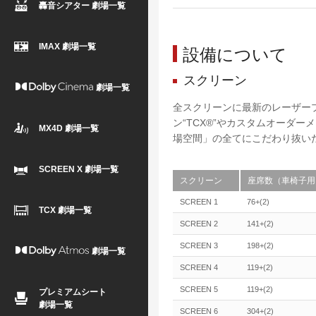
轟音シアター 劇場一覧
IMAX 劇場一覧
設備について
スクリーン
劇場一覧
全スクリーンに最新のレーザー
ン“TCX®”やカスタムオーダ
MX4D 劇場一覧
場空間」の全てにこだわり抜い
SCREEN X 劇場一覧
スクリーン
座席数（車椅子用
SCREEN 1
76+(2)
TCX 劇場一覧
SCREEN 2
141+(2)
SCREEN 3
198+(2)
劇場一覧
SCREEN 4
119+(2)
SCREEN 5
119+(2)
プレミアムシート
劇場一覧
SCREEN 6
304+(2)