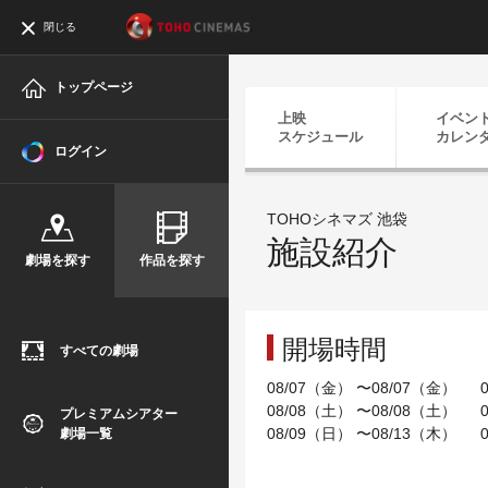
閉じる
トップページ
上映
イベン
スケジュール
カレン
ログイン
TOHOシネマズ 池袋
施設紹介
劇場を探す
作品を探す
開場時間
すべての劇場
08/07（金） 〜08/07（金） 0
08/08（土） 〜08/08（土） 0
プレミアムシアター
08/09（日） 〜08/13（木） 0
劇場一覧