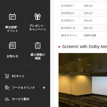
SCREEN 7
198+(2)
SCREEN 8
119+(2)
SCREEN 9
119+(2)
プレゼント・
舞台挨拶・
SCREEN 10
304+(2)
キャンペーン
イベント
10スクリーン
1,697+(20)
ScreenX with Do
購入情報の
お知らせ
確認
ECサイト
フード＆ドリンク
サービス案内