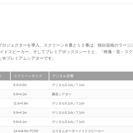
プロジェクターを導入。スクリーン６番と１０番は、独自規格のラージ
ーメイドスピーカー、そしてプレミアボックスシートと、「映像・音・ス
たＷプレミアムシアターです。
）
スクリーンサイズ
デジタル音響
8.3×3.5m
デジタル5.1ch／7.1ch
9.9×4.1m
轟音シアター
11.6×4.9m
デジタル5.1ch／7.1ch
9.9×4.1m
デジタル5.1ch／7.1ch
9.9×4.1m
デジタル5.1ch／7.1ch
14.4×6.0m TCX®
カスタムオーダーメイドスピーカー