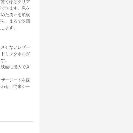
、驚くほどクリア
ができます。息を
含めた周囲を縦横
がら、まるで映画
現します。
じさせないレザー
、ドリンクホルダ
ます。
、映画に没入でき
。
レザーシートを採
合わせ、従来シー