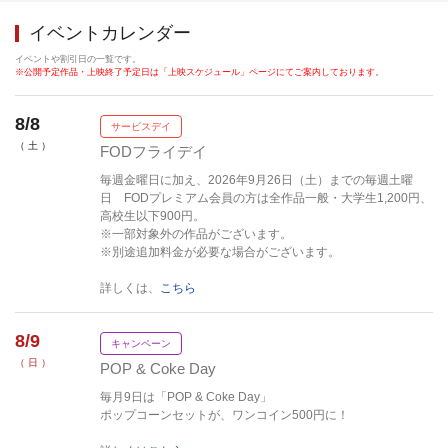
イベントカレンダー
イベントや割引日の一覧です。
※公開予定作品・上映終了予定日は「上映スケジュール」ページにてご案内しております。
8/8
サービスデイ
（ 土 ）
FODフライデイ
毎週金曜日に加え、2026年9月26日（土）までの毎週土曜
日 FODプレミアム会員の方は全作品一般・大学生1,200円、
高校生以下900円。
※一部対象外の作品がございます。
※別途追加料金が必要な場合がございます。
詳しくは、
こちら
8/9
キャンペーン
（ 日 ）
POP & Coke Day
毎月9日は「POP & Coke Day」
ポップコーンセットが、ワンコイン500円に！