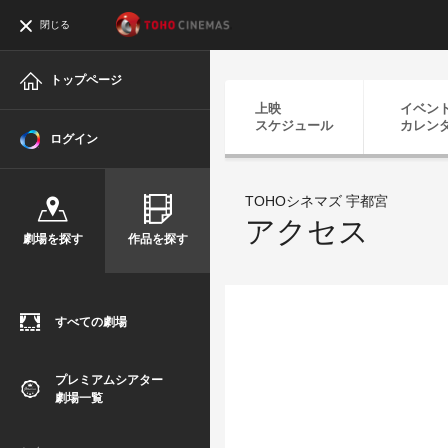
閉じる
トップページ
上映
イベン
スケジュール
カレン
ログイン
TOHOシネマズ 宇都宮
アクセス
劇場を探す
作品を探す
すべての劇場
プレミアムシアター
劇場一覧