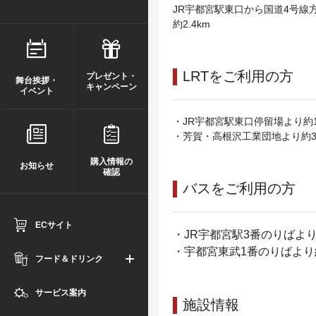
JR宇都宮駅東口から国道4号線
約2.4km
LRTをご利用の方
プレゼント・
舞台挨拶・
キャンペーン
イベント
・JR宇都宮駅東口停留場より約
・芳賀・高根沢工業団地より約3
購入情報の
お知らせ
確認
バスをご利用の方
ECサイト
・JR宇都宮駅3番のりばより
・宇都宮東武1番のりばより
フード＆ドリンク
サービス案内
施設情報