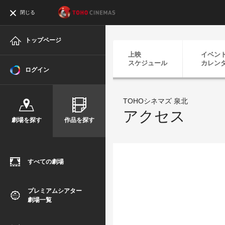
閉じる
トップページ
上映
イベン
スケジュール
カレン
ログイン
TOHOシネマズ 泉北
アクセス
劇場を探す
作品を探す
すべての劇場
プレミアムシアター
劇場一覧