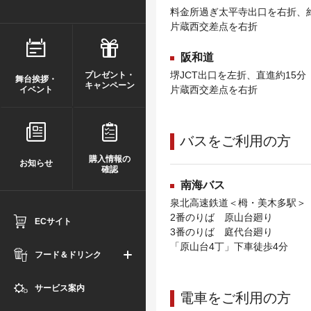
料金所過ぎ太平寺出口を右折、約
片蔵西交差点を右折
阪和道
堺JCT出口を左折、直進約15分
プレゼント・
舞台挨拶・
キャンペーン
片蔵西交差点を右折
イベント
バスをご利用の方
購入情報の
お知らせ
確認
南海バス
泉北高速鉄道＜栂・美木多駅＞
2番のりば 原山台廻り
ECサイト
3番のりば 庭代台廻り
「原山台4丁」下車徒歩4分
フード＆ドリンク
サービス案内
電車をご利用の方