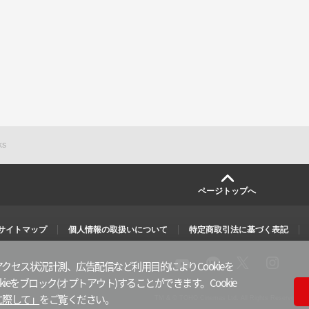
KS
ページトップへ
サイトマップ
個人情報の取扱いについて
特定商取引法に基づく表記
クセス状況計測、広告配信など利用目的によりCookieを
X
i
l
y
ieをブロック(オプトアウト)することができます。Cookie
n
i
o
s
n
u
に際して」
をご覧ください。
TM & © TOHO Cinemas Ltd. All Rights Reserved.
t
e
t
a