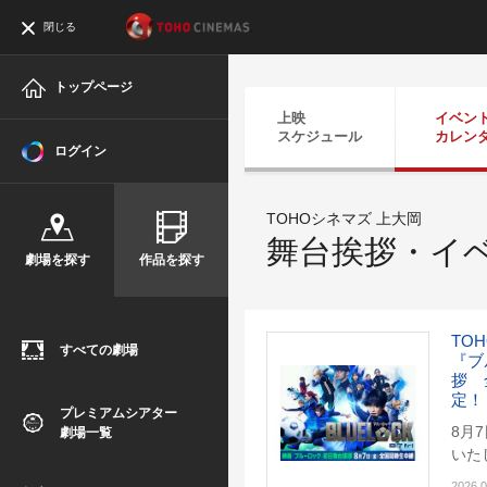
閉じる
トップページ
上映
イベン
スケジュール
カレン
ログイン
TOHOシネマズ 上大岡
舞台挨拶・イ
劇場を探す
作品を探す
TO
すべての劇場
『ブ
拶 
定！
プレミアムシアター
8月
劇場一覧
いた
2026.0