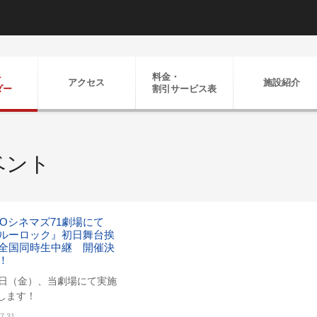
ト
料金・
アクセス
施設紹介
ダー
割引
サービス表
ベント
HOシネマズ71劇場にて
ルーロック』初日舞台挨
全国同時生中継 開催決
！
7日（金）、当劇場にて実施
します！
7.31