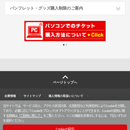
パンフレット・グッズ購入制限のご案内
ページトップへ
企業情報
サイトマップ
個人情報の取扱いについて
特定商取引法に基づく表記
ご利用に際して
vit®利用規約
Cookieの設定
当サイトでは、サービス向上、アクセス状況計測、広告配信など利用目的によりCookieを分類し
ており、必要に応じてCookieをブロック(オプトアウト)することができます。Cookieの使用に関
する詳細は
「ご利用に際して」
をご覧ください。
※この画面を非表示にするには、下記いずれか
を選択ください。
X
y
l
i
o
i
n
u
n
s
Cookieの設定
t
e
t