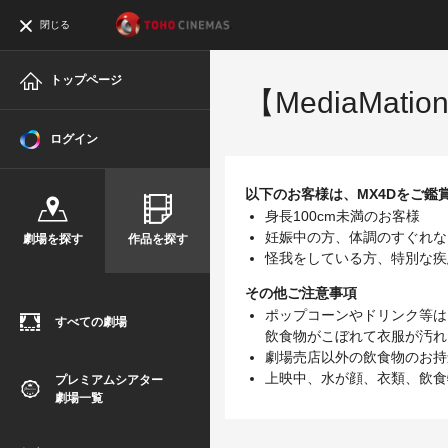
閉じる
トップページ
【MediaMa
ログイン
以下のお客様は、MX4Dをご鑑
身長100cm未満のお客様
妊娠中の方、体調のすぐれな
劇場を探す
作品を探す
怪我をしている方、特別な疾
その他ご注意事項
ポップコーンやドリンク等は
すべての劇場
飲食物がこぼれて衣服が汚れ
劇場売店以外の飲食物のお持
上映中、水が顔、衣類、飲食
プレミアムシアター
劇場一覧