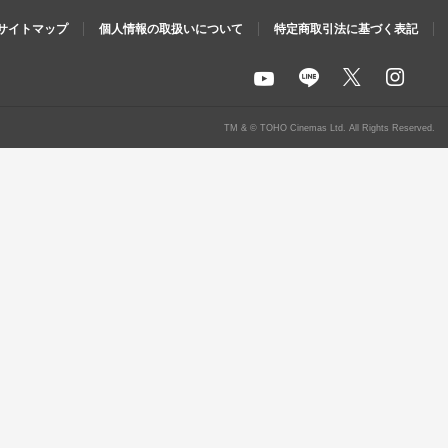
サイトマップ
個人情報の取扱いについて
特定商取引法に基づく表記
X
i
l
y
n
i
o
s
n
u
TM & © TOHO Cinemas Ltd. All Rights Reserved.
t
e
t
a
u
g
b
r
e
a
m