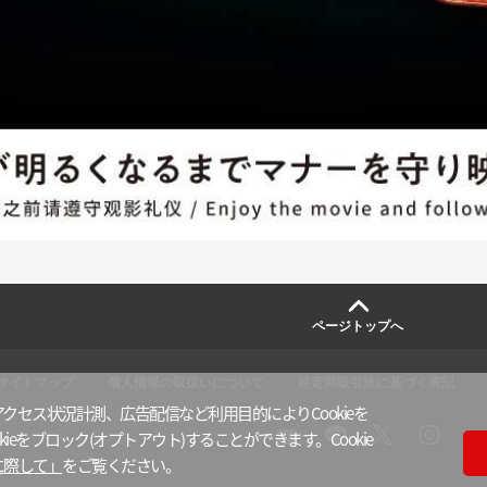
ページトップへ
サイトマップ
個人情報の取扱いについて
特定商取引法に基づく表記
クセス状況計測、広告配信など利用目的によりCookieを
ieをブロック(オプトアウト)することができます。Cookie
X
i
l
y
に際して」
をご覧ください。
n
i
o
s
n
u