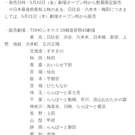
・発売日時：5月22日（金）劇場オープン時から数量限定販売
※日本最速前夜祭上映のある、日比谷・六本木・梅田につきま
しては、5月21日（木）劇場オープン時から販売
・販売劇場：TOHOシネマズ 29都道府県43劇場
東 京：日比谷、渋谷、六本木、日本橋、新宿、上
野、池袋、大井町、立川立飛
北海道：すすきの
秋 田：秋田
青 森：おいらせ下田
宮 城：仙台
栃 木：宇都宮
茨 城：ひたちなか
埼 玉：ららぽーと富士見
千 葉：ららぽーと船橋、市川、流山おおたかの森
神奈川：海老名、川崎、ららぽーと横浜
長 野：上田
山 梨：甲府
静 岡：ららぽーと磐田
愛 知：赤池