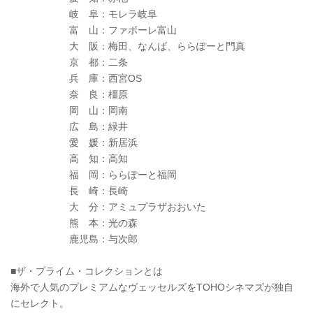
岐 阜：モレラ岐阜
富 山：ファボーレ富山
大 阪：梅田、なんば、ららぽーと門真
京 都：二条
兵 庫：西宮OS
奈 良：橿原
岡 山：岡南
広 島：緑井
愛 媛：新居浜
高 知：高知
福 岡：ららぽーと福岡
長 崎：長崎
大 分：アミュプラザおおいた
熊 本：光の森
鹿児島：与次郎
■ザ・プライム・コレクションとは
海外で人気のプレミアムなヴェッセルズをTOHOシネマズが独自
にセレクト。