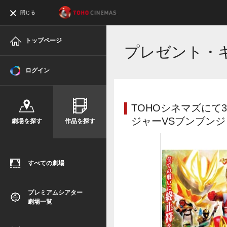
閉じる
トップページ
プレゼント・
ログイン
TOHOシネマズにて
ジャーVSブンブン
劇場を探す
作品を探す
すべての劇場
プレミアムシアター
劇場一覧