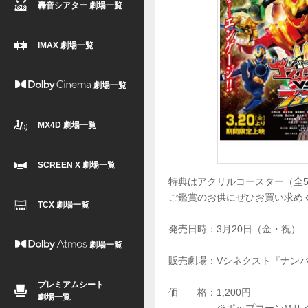
轟音シアター 劇場一覧
IMAX 劇場一覧
劇場一覧
MX4D 劇場一覧
SCREEN X 劇場一覧
特典はアクリルコースター（全
ご鑑賞のお供にぜひお買い求め
TCX 劇場一覧
発売日時：3月20日（金・祝）
劇場一覧
販売劇場：Vシネクスト『ナン
プレミアムシート
価 格：1,200円
劇場一覧