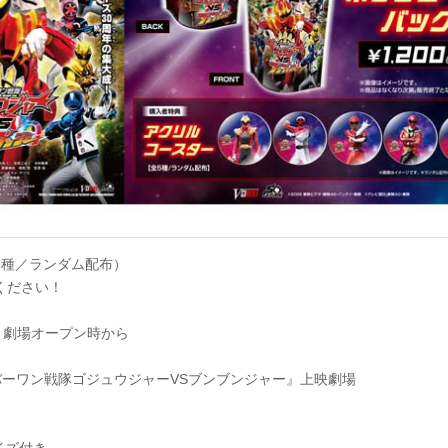
5種／ランダム配布）
ください！
 劇場オープン時から
バーワン戦隊ゴジュウジャーVSブンブンジャー』上映劇場